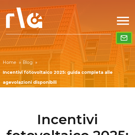
Home
»
Blog
»
Incentivi fotovoltaico 2025: guida completa alle
agevolazioni disponibili
Incentivi