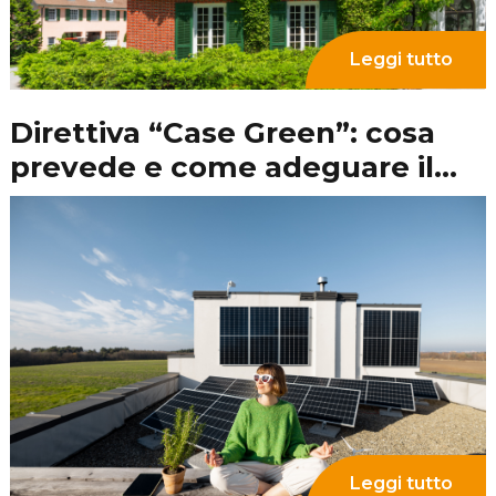
I NOSTRI PARTNER
Copyright © 2026 RLA S.r.l. -
Privacy Policy
-
Cookie Policy
-
Sitemap
-
Risorse
- Sito web e SEO a cura di
Grazioli Design