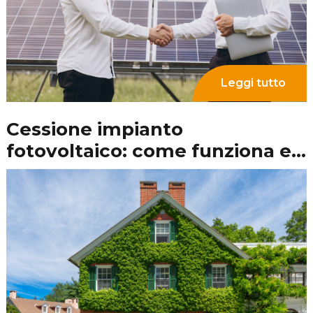
RLA SRL
Via Capergnanica 3/R, Crema (CR) - 26013
P. Iva 08154800968
info@rlasrl.it