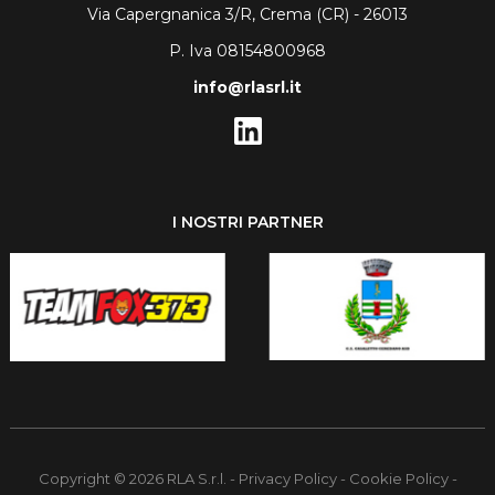
Via Capergnanica 3/R, Crema (CR) - 26013
P. Iva 08154800968
info@rlasrl.it
I NOSTRI PARTNER
Copyright © 2026 RLA S.r.l. -
Privacy Policy
-
Cookie Policy
-