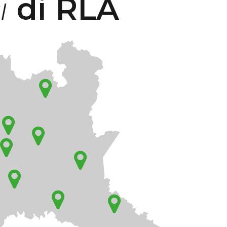
i
di RLA